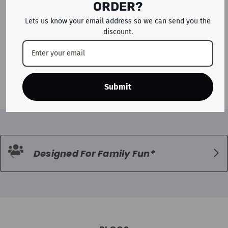
ORDER?
Lets us know your email address so we can send you the
ADD TO CART
discount.
مجموعة ألعاب ميجا ستار كاسل آند
كراونز الأنبوبية وأرجوحة القمر للأطفال
- 825 × 740 × 485 سم
Dhs. 11,999
Submit
Designed For Family Fun*