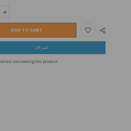
Increase
quantity
for
سيارة
ADD TO CART
الدفع
الرباعي
Megastar
Ride
اشتر الآن
على
12
فولت
tomers are viewing this product
ذات
سقف
مفتوح
Share
مع
أبواب
قابلة
للفتح