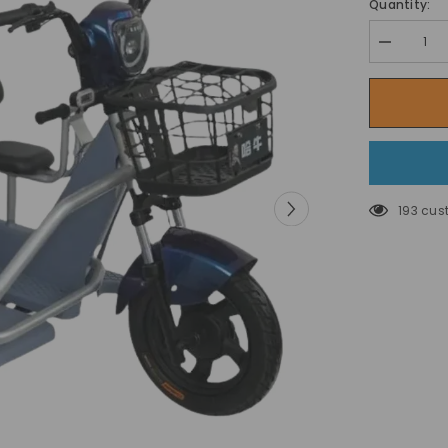
Quantity:
Decrease
quantity
for
سيارة
الدفع
الرباعي
Megastar
Ride
على
12
فولت
193 cus
ذات
سقف
مفتوح
مع
أبواب
قابلة
للفتح