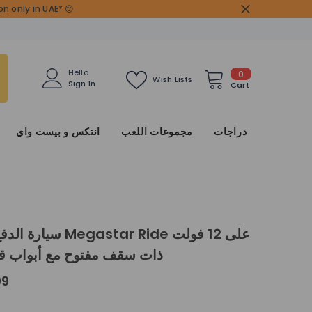
n only in UAE* 😊
0
Hello
0
Wish Lists
Sign In
items
Cart
دراجات
مجموعات اللعب
انتكس و بيست واي
سيارة الدفع الرباعي Ride
ذات سقف مفتوح مع أبواب قاب
99