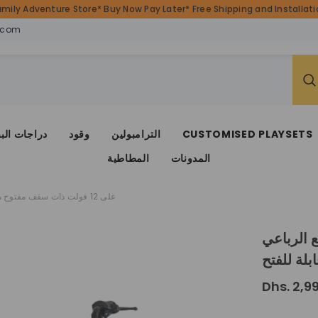
amily Adventure Store* Buy Now Pay Later* Free Shipping and Installatio
.com
CUSTOMISED PLAYSETS
الترامبولين
وقود
دراجات الب
المدونات
المطاطية
سيارة الدفع الرباعي Megastar Ride على 12 فولت ذات سقف مفتوح مع أبواب قابلة للفتح
Megastar  على 12 فولت
لة للفتح
Dhs. 2,9