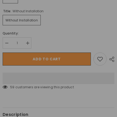
Title:
Without Installation
Without Installation
Quantity:
Decrease
Increase
quantity
quantity
for
for
سلايد
سلايد
ADD TO CART
راف
راف
فن
فن
ميتال
ميتال
بلاي
بلاي
للأطفال
للأطفال
بارتفاع
بارتفاع
100
100
59 customers are viewing this product
سم
سم
Description