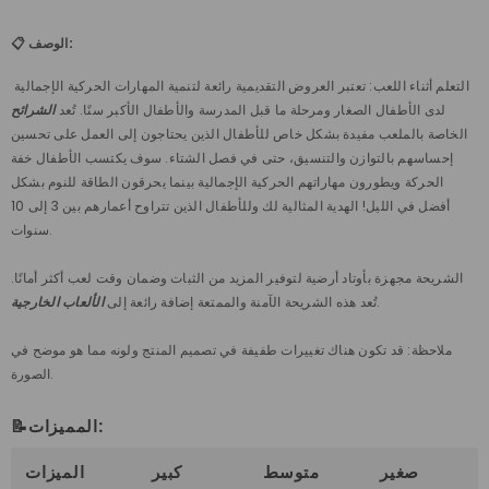
📋 الوصف:
التعلم أثناء اللعب: تعتبر العروض التقديمية رائعة لتنمية المهارات الحركية الإجمالية
لدى الأطفال الصغار ومرحلة ما قبل المدرسة والأطفال الأكبر سنًا. تُعد
الشرائح
الخاصة بالملعب مفيدة بشكل خاص للأطفال الذين يحتاجون إلى العمل على تحسين
إحساسهم بالتوازن والتنسيق، حتى في فصل الشتاء. سوف يكتسب الأطفال خفة
الحركة ويطورون مهاراتهم الحركية الإجمالية بينما يحرقون الطاقة للنوم بشكل
أفضل في الليل! الهدية المثالية لك وللأطفال الذين تتراوح أعمارهم بين 3 إلى 10
سنوات.
الشريحة مجهزة بأوتاد أرضية لتوفير المزيد من الثبات وضمان وقت لعب أكثر أمانًا.
.
تُعد هذه الشريحة الآمنة والممتعة إضافة رائعة إلى
الألعاب الخارجية
ملاحظة: قد تكون هناك تغييرات طفيفة في تصميم المنتج ولونه مما هو موضح في
الصورة.
📝المميزات:
صغير
متوسط
كبير
الميزات