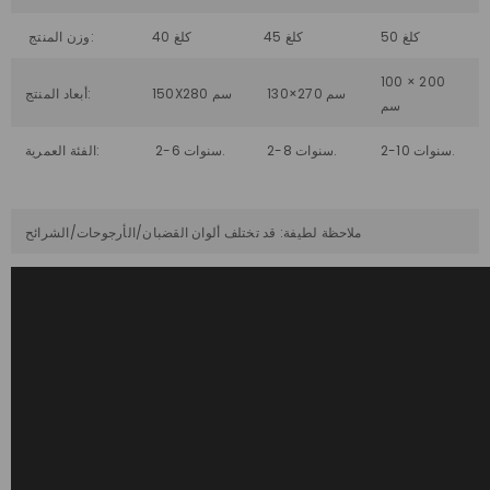
50 كلغ
45 كلغ
40 كلغ
وزن المنتج:
100 × 200
130×270 سم
150X280 سم
أبعاد المنتج:
سم
2-10 سنوات.
2-8 سنوات.
2-6 سنوات.
الفئة العمرية:
ملاحظة لطيفة: قد تختلف ألوان القضبان/الأرجوحات/الشرائح