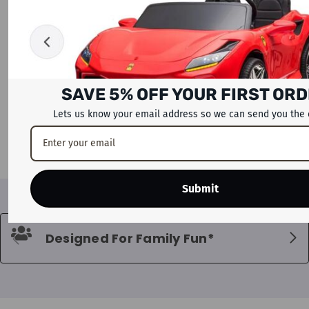
ADD TO CART
SAVE 5% OFF YOUR FIRST OR
سلايد راف فن ميتال بلاي للأطفال بارتفاع
100 سم
Lets us know your email address so we can send you the 
Dhs. 1,399
Submit
Designed For Family Fun*