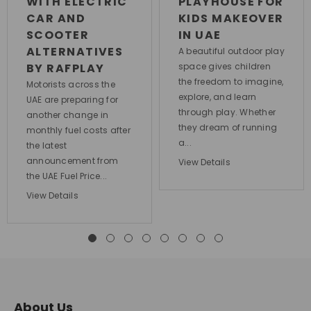
WITH ELECTRIC
PLAYHOUSE FOR
CAR AND
KIDS MAKEOVER
SCOOTER
IN UAE
ALTERNATIVES
A beautiful outdoor play
BY RAFPLAY
space gives children
the freedom to imagine,
Motorists across the
explore, and learn
UAE are preparing for
through play. Whether
another change in
they dream of running
monthly fuel costs after
a...
the latest
announcement from
View Details
the UAE Fuel Price...
View Details
About Us