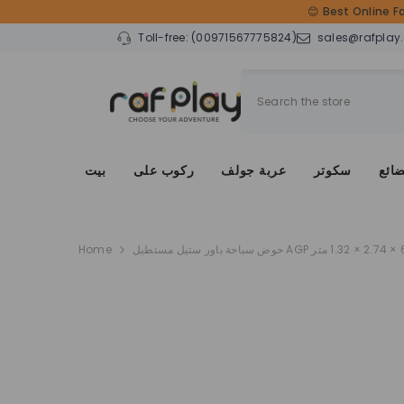
SKIP TO CONTENT
😊 Best Online F
Toll-free:
(00971567775824)
sales@rafplay
ضائع
سكوتر
عربة جولف
ركوب على
بيت
Home