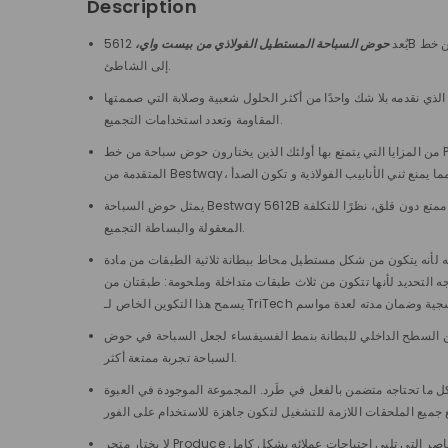
Description
يُعد
حوض السباحة المستطيل الفولاذي من بيست واي،
5612B فوق سطح الأرض من خط Power Steel، مثاليًا للعائلات التي ترغب في قضاء أيام الصيف الحارة في الاسترخاء والاستمتاع في الحديقة دون مغادرة المنزل أو الذهاب
إلى الشاطئ.
عبية وصلابة التي صممتها Bestway لأولئك الذين يرغبون في تحسين مساحتهم الخضراء من خلال حمام سباحة يتميز بأقصى قدر من
المقاومة وتعدد استخدامات التجميع.
من المزايا التي يتمتع بها أولئك الذين يختارون حوض سباحة من خط Power Steel هو سهولة التركيب بالإضافة إلى جودة المواد المستخدمة في البناء. يمكن تجميع المسبح على أي أرض مسطحة من خلال تقنية الختم والقفل
يمثل حوض السباحة Bestway 5612B فوق الأرض، الجميل بقدر ما يتمتع به من مقاومة، حلاً وسطًا ممتازًا بين التصميم والبساطة: فهو مناسب لجميع أفراد الأسرة وأولئك الذين يرغبون في قضاء وقت ممتع دون قلق، نظرًا للتكلفة
المعقولة والبساطة التجميع.
لاثية الطبقات من مادة PVC عالية الجودة من TriTech. على وجه التحديد، إنها مادة حاصلة على براءة اختراع من Bestway
ات متداخلة وملحومة: طبقتان من PVC المصفح التي تحيط بطبقة متوسطة تتكون من شبكة بوليستر.
ح لك المسبح السباحة بحرية وراحة. كما تم تزيين السطح الداخلي للبطانة بنمط الفسيفساء لجعل السباحة في حوض
السباحة تجربة ممتعة أكثر.
الحديقة نظرًا لأن كل ما تحتاجه متضمن بالفعل في طَرد. المجموعة الموجودة في العبوة