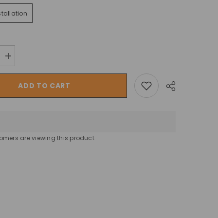
stallation
Increase
quantity
for
حوض
ADD TO CART
سباحة
باور
ستيل
مستطيل
AGP
مع
مضخة
omers are viewing this product
فلتر
رمل
من
Share
بيست
واي
-
6.40
×
2.74
×
1.32