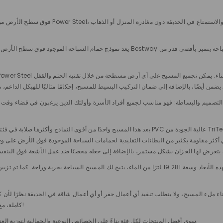
يعد نموذج حمام السباحة الموجود فوق سطح الأرض الذي نقدمه بلا شك واحدًا من أكثر الحلول ش
يعد هذا المسبح واحدًا من أقوى النماذج وأكثرها صلابة في فئته لأنه يتكون من شكل مستطيل محاط ببطانة ث
كثر مقاومة بكثير من البطانات التقليدية لحمامات السباحة الموجودة فوق الأرض على وجه التحديد لأنها تتكون من ثلاث طبق
يبلغ طول المسبح 640 سم، وعرضه 274 سم، وارتفاعه 132 سم: بهذه الأبعاد وسعة 19.281 لترًا من الماء، يتي
 حوالي 30 دقيقة بمساعدة 2-3 أشخاص، باستثناء ملء المسبح، ولا يتطلب تنفيذ أي أعمال حفر أو أي أعمال شاقة في 
كاملة، مع جميع الملحقات اللازمة للتشغيل لتكون جاهزة للاستخدام على الفور!
لا يختار متجر Produce سوى أفضل المنتجات لكل فئة بناءً على الخصائص النوعية والجمالية لتوزيع العناصر التي تلبي احتياجات عملائه بشكل كامل.