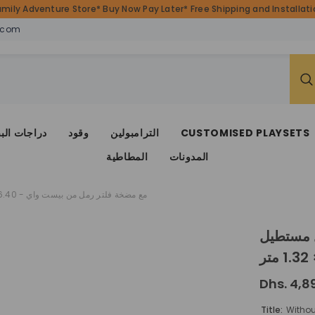
amily Adventure Store* Buy Now Pay Later* Free Shipping and Installatio
.com
CUSTOMISED PLAYSETS
الترامبولين
وقود
دراجات الب
المدونات
المطاطية
حوض سباحة باور ستيل مستطيل AGP مع مضخة فلتر رمل من بيست واي - 6.40 × 2.74 × 1.32 متر
مع مضخة فلتر
Dhs. 4,8
Title:
Withou