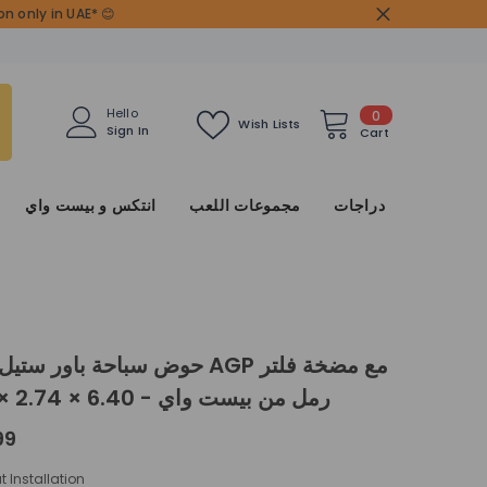
n only in UAE* 😊
0
Hello
0
Wish Lists
Sign In
items
Cart
دراجات
مجموعات اللعب
انتكس و بيست واي
حوض سباحة باور ستيل مستطيل AGP 
رمل من بيست واي - 6.40 × 2.74 × 1.32 متر
99
t Installation