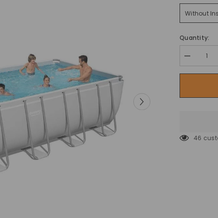
Without In
Quantity:
Decrease
quantity
for
حوض
سباحة
باور
ستيل
مستطيل
AGP
مع
مضخة
46 cust
فلتر
رمل
من
بيست
واي
-
6.40
×
2.74
×
1.32