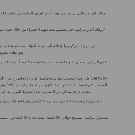
المتقدمة من Bestway، وهو نظام تجميع يضمن أيضًا، بالإضافة إلى ضمان التركيب البسيط للمسبح، إحكامًا مثاليًا للهيكل الداعم، مما يمنع ثني الأنابيب الفولاذية و تكون الصدأ.
وهي أ
يسمح هذا التكوين الخاص لـ TriTech بتقديم درجة ممتازة من المقاومة ضد الضغوط الفيزيائية التي يتعرض لها الخزان بشكل مستمر، بالإضافة إلى جعله محصنًا ضد عمل الأشعة فوق البنفسجية وضمان مدته لعدة مواسم.
يستغرق تركيب المسبح