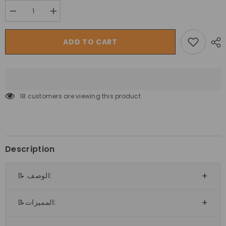
Decrease
Increase
quantity
quantity
for
for
مجموعة
مجموعة
ADD TO CART
لعب
لعب
ميجا
ميجا
ستار
ستار
للأطفال
للأطفال
في
في
الهواء
الهواء
الطلق
الطلق
18 customers are viewing this product
ممتعة
ممتعة
بالفراولة
بالفراولة
والفواكه
والفواكه
Description
📝 الوصف:
📝المميزات: