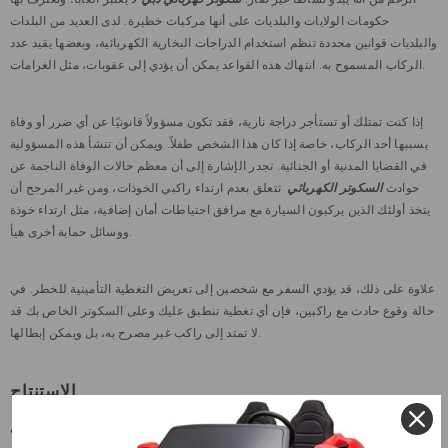
حكومات الولايات والبلديات على أنها مركبات خطيرة. لدى العديد من البلدات
والبلديات قوانين محددة تنظم استخدام الدراجات البخارية الكهربائية، وبعضها يقيد عدد
الركاب المسموح به. انتهاك هذه القواعد يمكن أن يؤدي إلى عقوبات، مثل الغرامات.
إذا كنت تمتلك أو تستأجر دراجة نارية، فقد تكون مسؤولاً قانونيًا عن أي ضرر أو وفاة
يسببها أحد الركاب، خاصة إذا كان هذا الشخص طفلاً. ويمكن أن تنشأ هذه المسؤولية
في القضايا المدنية أو الجنائية. تجدر الإشارة إلى أن معظم حالات الوفاة الناجمة عن
حوادث
السكوتر الكهربائي
تتعلق بعدم ارتداء راكبي الخوذات، ومن غير المرجح أن
يتخذ أولئك الذين يركبون السيارة مع مرافق احتياطات أمان إضافية، مثل ارتداء خوذة
ووسائل حماية أخرى هيأ.
علاوة على ذلك، قد يؤدي السفر مع شخصين إلى تعريض التغطية التأمينية للخطر. في
حالة وقوع حادث مع راكبين، فإن أي تغطية تنطبق عليك وعلى السكوتر الخاص بك قد
لا تمتد إلى راكب غير مصرح به، بل ويمكن إبطالها.
الاستنتاج
حتى لو بقيت ضمن قيود الوزن، فإن ركوب
سكوتر كهربائي
مع شخصين قد يؤدي إلى