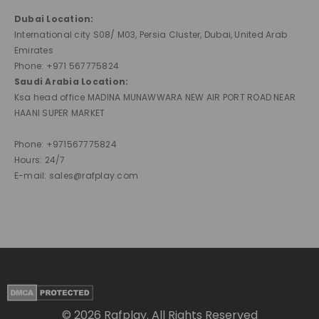
Dubai Location:
International city S08/ M03, Persia Cluster, Dubai, United Arab
Emirates
Phone: +971 567775824
Saudi Arabia Location:
Ksa head office MADINA MUNAWWARA NEW AIR PORT ROAD NEAR
HAANI SUPER MARKET
Phone: +971567775824
Hours: 24/7
E-mail: sales@rafplay.com
© 2026 Rafplay. All Rights Reserved