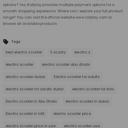
options? Yes, Rafplay provides multiple payment options for a
smooth shopping experience. Where can I explore your full product
range? You can visit the official website www.rafplay.com to
browse all available products.
Tags:
best electric scooter
E scooty
electric s
electric scooter
electric scooter abu dhabi
electric scooter dubai
Electric scooter for adults
electric scooter for adults dubai
electric scooter for kids
Electric scooter in Abu Dhabi
electric scooter in dubai
Electric scooter in UAE
electric scooter price
electric scooter price in uae
electric scooter uae