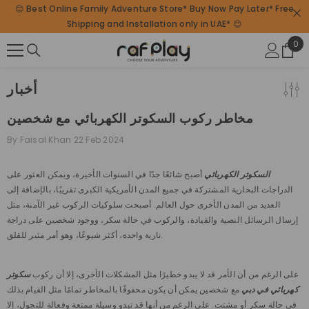
😊 Best Online Family Adventure Store* Buy Now Pay Later* Free
SKIP TO CONTENT
Shipping and Installation only in UAE* 😊
0
0
ite
أخبار
مخاطر ركوب السكوتر الكهربائي مع شخصين
By
Faisal Khan
22 Feb 2024
السكوتر الكهربائي
أصبح شائعًا جدًا في السنوات الأخيرة، ويمكن العثور على
الدراجات البخارية المشتركة في جميع المدن الأمريكية الكبرى تقريبًا، بالإضافة إلى
العديد من المدن الأخرى حول العالم. أصبحت سلوكيات الركوب غير الآمنة، مثل
إرسال الرسائل النصية والقيادة، والركوب في حالة سكر، ووجود شخصين على دراجة
نارية واحدة، أكثر شيوعًا، وهو أمر مثير للقلق.
على الرغم من أن الأمر قد لا يبدو خطيرًا مثل المشكلات الأخرى، إلا أن ركوب
سكوتر
كهربائي في دبي
مع شخصين يمكن أن يكون محفوفًا بالمخاطر تمامًا مثل القيام بذلك
في حالة سكر أو مشتت. على الرغم من أنها قد تبدو وسيلة ممتعة وفعالة للتجول، إلا