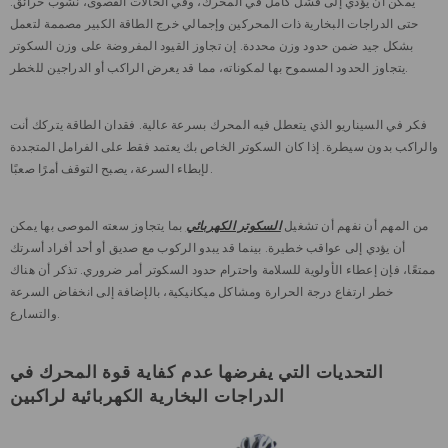
يمكن أن يؤدي إلى فشل كامل في المحرك، وفي الحالات القصوى، نشوب حرائق.
حتى الدراجات البخارية ذات المحركين وإجمالي خرج الطاقة الكبير مصممة لتعمل
بشكل جيد ضمن حدود وزن محددة. إن تجاوز القيود المفروضة على وزن السكوتر
يتجاوز الحدود المسموح بها لمكوناته، مما قد يعرض الراكب أو الدراجين للخطر.
فكر في السيناريو الذي يتعطل فيه المحرك بسرعة عالية. فقدان الطاقة يتركك أنت
والراكب بدون سيطرة. إذا كان السكوتر الخاص بك يعتمد فقط على الفرامل المتجددة
لإبطاء السرعة، يصبح التوقف أمرًا صعبًا.
من المهم أن نفهم أن تشغيل
السكوتر الكهربائي
بما يتجاوز سعته الموصى بها يمكن
أن يؤدي إلى عواقب خطيرة. بينما قد يبدو الركوب مع صديق أو أحد أفراد أسرتك
ممتعًا، فإن إعطاء الأولوية للسلامة واحترام حدود السكوتر أمر ضروري. تذكر أن هناك
خطر ارتفاع درجة الحرارة ومشاكل ميكانيكية، بالإضافة إلى انخفاض السرعة
والتسارع.
التحديات التي يفرضها عدم كفاية قوة المحرك في
الدراجات البخارية الكهربائية لراكبين