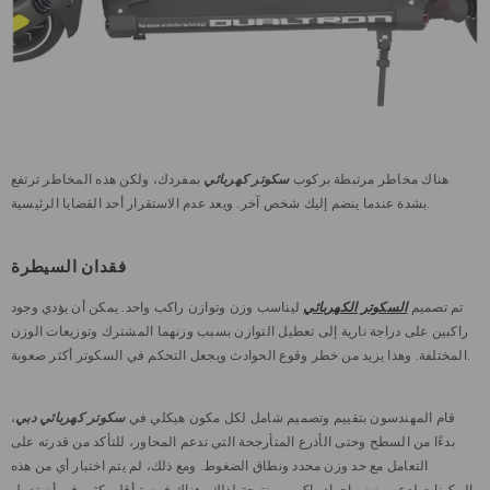
هناك مخاطر مرتبطة بركوب
سكوتر كهربائي
بمفردك، ولكن هذه المخاطر ترتفع
بشدة عندما ينضم إليك شخص آخر. ويعد عدم الاستقرار أحد القضايا الرئيسية.
فقدان السيطرة
تم تصميم
السكوتر الكهربائي
ليناسب وزن وتوازن راكب واحد. يمكن أن يؤدي وجود
راكبين على دراجة نارية إلى تعطيل التوازن بسبب وزنهما المشترك وتوزيعات الوزن
المختلفة. وهذا يزيد من خطر وقوع الحوادث ويجعل التحكم في السكوتر أكثر صعوبة.
قام المهندسون بتقييم وتصميم شامل لكل مكون هيكلي في
سكوتر كهربائي دبي
،
بدءًا من السطح وحتى الأذرع المتأرجحة التي تدعم المحاور، للتأكد من قدرته على
التعامل مع حد وزن محدد ونطاق الضغوط. ومع ذلك، لم يتم اختبار أي من هذه
المكونات لدعم وزن وإجهاد راكبين. ونتيجة لذلك، هناك فرصة أقل بكثير في أن تعمل