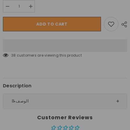
Decrease
Increase
quantity
quantity
for
for
أرجوحة
أرجوحة
ADD TO CART
ركوب
ركوب
كهربائية
كهربائية
للأطفال
للأطفال
من
من
ميجا
ميجا
ستار
ستار
مع
مع
38 customers are viewing this product
أضواء
أضواء
وجهاز
وجهاز
تحكم
تحكم
عن
عن
بعد
بعد
6
6
فولت
فولت
Description
📝الوصف
Customer Reviews